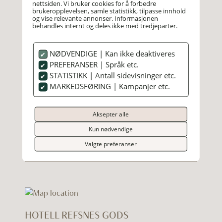
nettsiden. Vi bruker cookies for å forbedre
betale for ladeøktene
brukeropplevelsen, samle statistikk, tilpasse innhold
og vise relevante annonser. Informasjonen
Klikk «Send inn». Du vil motta ladebrikken i
behandles internt og deles ikke med tredjeparter.
posten om få virkedager. Ladebrikken er da klar
for bruk på alle Koples offentlige ladere.
NØDVENDIGE | Kan ikke deaktiveres
Det er Kople-pris på ladingen dersom du bruker
PREFERANSER | Språk etc.
Koples app, ladebrikke eller drop-in betaling.
STATISTIKK | Antall sidevisninger etc.
Her finner du informasjon om ladepris:
MARKEDSFØRING | Kampanjer etc.
https://www.kople.no/veiledning/ladepris
.
Aksepter alle
Kun nødvendige
Valgte preferanser
HOTELL REFSNES GODS