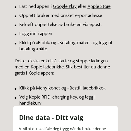
Last ned appen i
Google Play
eller
Apple Store
Opprett bruker med ønsket e-postadresse
Bekreft opprettelse av brukeren via epost.
Logg inn i appen
Klikk på «Profil» og «Betalingsmåter», og legg til
betalingsmåte
Det er ekstra enkelt å starte og stoppe ladingen
med en Kople ladebrikke. Slik bestiller du denne
gratis i Kople appen:
Klikk på Menyikonet og «Bestill ladebrikke».
Velg Kople RFID-charging key, og legg i
handlekurv
Gå til handlekurv, klikk «Fortsett» og kontroller
Dine data - Ditt valg
at adressen er riktig
Legg til betalingsmåten du ønsker å benytte til å
Vi vil at du skal føle deg trygg når du bruker denne