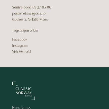
Sentralbord
69 27 83 00
post@refsnesgods.no
Godset 5, N-1518 Moss
Togstasjon 3 km
Facebook
Instagram
Visit Østfold
Kontakt oss