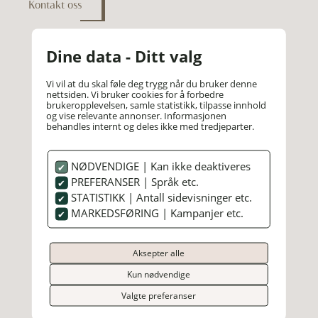
Kontakt oss
Dine data - Ditt valg
Vi vil at du skal føle deg trygg når du bruker denne
nettsiden. Vi bruker cookies for å forbedre
brukeropplevelsen, samle statistikk, tilpasse innhold
og vise relevante annonser. Informasjonen
behandles internt og deles ikke med tredjeparter.
NØDVENDIGE | Kan ikke deaktiveres
HOTELL REFSNES GODS
PREFERANSER | Språk etc.
STATISTIKK | Antall sidevisninger etc.
Sentralbord
69 27 83 00
MARKEDSFØRING | Kampanjer etc.
post@refsnesgods.no
Godset 5, N-1518 Moss
Aksepter alle
Togstasjon 3 km
Kun nødvendige
Facebook
Valgte preferanser
Instagram