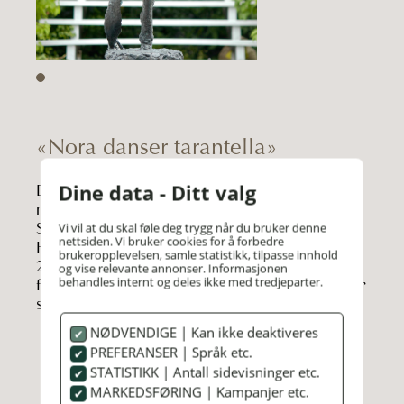
«Nora danser tarantella»
Dine data - Ditt valg
Det første man møter når man ser ut fra hotellet
mot haven og sjøen er bronseskulpturen av Nina
Sundby. Skulpturen er ca 150 cm høy, og viser
Vi vil at du skal føle deg trygg når du bruker denne
nettsiden. Vi bruker cookies for å forbedre
Henrik Ibsens Nora som danser. Skulpturen var i
brukeropplevelsen, samle statistikk, tilpasse innhold
2006 med på turneen som gikk verden over i
og vise relevante annonser. Informasjonen
behandles internt og deles ikke med tredjeparter.
forbindelse med markeringen av at det var 100 år
siden Henrik Ibsen døde.
NØDVENDIGE | Kan ikke deaktiveres
PREFERANSER | Språk etc.
STATISTIKK | Antall sidevisninger etc.
MARKEDSFØRING | Kampanjer etc.