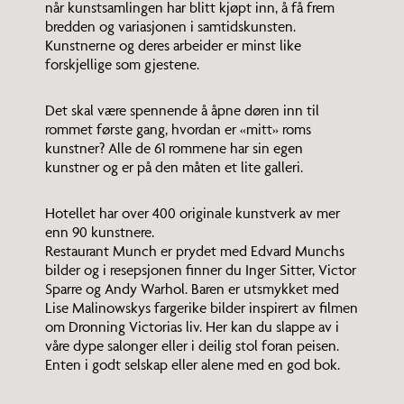
når kunstsamlingen har blitt kjøpt inn, å få frem
bredden og variasjonen i samtidskunsten.
Kunstnerne og deres arbeider er minst like
forskjellige som gjestene.
Det skal være spennende å åpne døren inn til
rommet første gang, hvordan er «mitt» roms
kunstner? Alle de 61 rommene har sin egen
kunstner og er på den måten et lite galleri.
Hotellet har over 400 originale kunstverk av mer
enn 90 kunstnere.
Restaurant Munch er prydet med Edvard Munchs
bilder og i resepsjonen finner du Inger Sitter, Victor
Sparre og Andy Warhol. Baren er utsmykket med
Lise Malinowskys fargerike bilder inspirert av filmen
om Dronning Victorias liv. Her kan du slappe av i
våre dype salonger eller i deilig stol foran peisen.
Enten i godt selskap eller alene med en god bok.