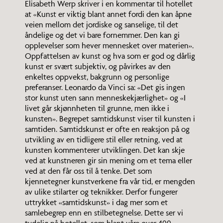
Elisabeth Werp skriver i en kommentar til hotellet
at «Kunst er viktig blant annet fordi den kan åpne
veien mellom det jordiske og sanselige, til det
åndelige og det vi bare fornemmer. Den kan gi
opplevelser som hever mennesket over materien».
Oppfattelsen av kunst og hva som er god og dårlig
kunst er svært subjektiv, og påvirkes av den
enkeltes oppvekst, bakgrunn og personlige
preferanser. Leonardo da Vinci sa: «Det gis ingen
stor kunst uten sann menneskekjærlighet» og «I
livet går skjønnheten til grunne, men ikke i
kunsten». Begrepet samtidskunst viser til kunsten i
samtiden. Samtidskunst er ofte en reaksjon på og
utvikling av en tidligere stil eller retning, ved at
kunsten kommenterer utviklingen. Det kan skje
ved at kunstneren gir sin mening om et tema eller
ved at den får oss til å tenke. Det som
kjennetegner kunstverkene fra vår tid, er mengden
av ulike stilarter og teknikker. Derfor fungerer
uttrykket «samtidskunst» i dag mer som et
samlebegrep enn en stilbetegnelse. Dette ser vi